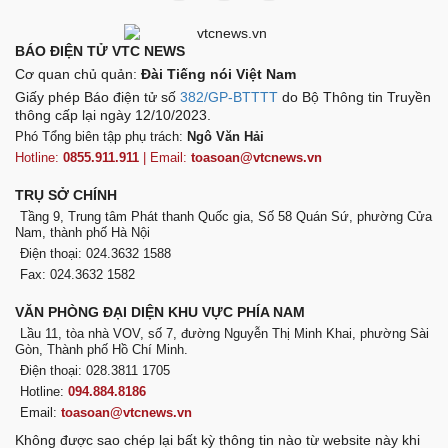
BÁO ĐIỆN TỬ VTC NEWS
Cơ quan chủ quản:
Đài Tiếng nói Việt Nam
Giấy phép Báo điện tử số
382/GP-BTTTT
do Bộ Thông tin Truyền
thông cấp lại ngày 12/10/2023.
Phó Tổng biên tập phụ trách:
Ngô Văn Hải
Hotline:
0855.911.911
| Email:
toasoan@vtcnews.vn
TRỤ SỞ CHÍNH
Tầng 9, Trung tâm Phát thanh Quốc gia, Số 58 Quán Sứ, phường Cửa
Nam, thành phố Hà Nội
Điện thoại: 024.3632 1588
Fax: 024.3632 1582
VĂN PHÒNG ĐẠI DIỆN KHU VỰC PHÍA NAM
Lầu 11, tòa nhà VOV, số 7, đường Nguyễn Thị Minh Khai, phường Sài
Gòn, Thành phố Hồ Chí Minh.
Điện thoại: 028.3811 1705
Hotline:
094.884.8186
Email:
toasoan@vtcnews.vn
Không được sao chép lại bất kỳ thông tin nào từ website này khi