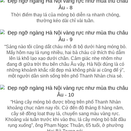
Thời điểm thay lá của móng bò diễn ra nhanh chóng,
thường kéo dài chỉ vài tuần.
“Sáng nào tôi cũng dắt cháu nhỏ đi bộ dưới hàng móng bò.
Mấy hôm nay lá rụng nhiều, hai bà cháu cứ thích thú dẫm
lên lá khô lạo xạo dưới chân. Cảm giác nhẹ nhõm như
đang đi giữa trời thu bên châu Âu vậy. Hà Nội đúng là có
những khoảnh khắc rất đẹp mà không phải ai cũng để ý”,
một người dân sinh sống trên phố Thanh Nhàn chia sẻ.
“Hàng cây móng bò được trồng trên phố Thanh Nhàn
khoảng chục năm nay rồi. Cứ đến độ tháng 8 hàng năm,
cây sẽ đồng loạt thay lá, chuyển sang màu vàng rực.
Khoảng vài tuần trước khi vào thu, lá cây móng bò bắt đầu
rụng xuống”, ông Phạm Ngọc Thuận, 65 tuổi, ở phường