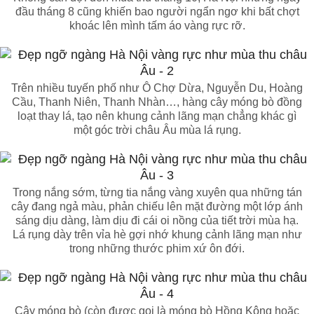
đầu tháng 8 cũng khiến bao người ngẩn ngơ khi bất chợt
khoác lên mình tấm áo vàng rực rỡ.
Trên nhiều tuyến phố như Ô Chợ Dừa, Nguyễn Du, Hoàng
Cầu, Thanh Niên, Thanh Nhàn…, hàng cây móng bò đồng
loạt thay lá, tạo nên khung cảnh lãng mạn chẳng khác gì
một góc trời châu Âu mùa lá rụng.
Trong nắng sớm, từng tia nắng vàng xuyên qua những tán
cây đang ngả màu, phản chiếu lên mặt đường một lớp ánh
sáng dịu dàng, làm dịu đi cái oi nồng của tiết trời mùa hạ.
Lá rụng dày trên vỉa hè gợi nhớ khung cảnh lãng mạn như
trong những thước phim xứ ôn đới.
Cây móng bò (còn được gọi là móng bò Hồng Kông hoặc