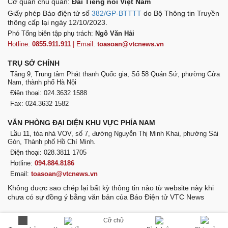
Cơ quan chủ quản:
Đài Tiếng nói Việt Nam
Giấy phép Báo điện tử số
382/GP-BTTTT
do Bộ Thông tin Truyền
thông cấp lại ngày 12/10/2023.
Phó Tổng biên tập phụ trách:
Ngô Văn Hải
Hotline:
0855.911.911
| Email:
toasoan@vtcnews.vn
TRỤ SỞ CHÍNH
Tầng 9, Trung tâm Phát thanh Quốc gia, Số 58 Quán Sứ, phường Cửa
Nam, thành phố Hà Nội
Điện thoại: 024.3632 1588
Fax: 024.3632 1582
VĂN PHÒNG ĐẠI DIỆN KHU VỰC PHÍA NAM
Lầu 11, tòa nhà VOV, số 7, đường Nguyễn Thị Minh Khai, phường Sài
Gòn, Thành phố Hồ Chí Minh.
Điện thoại: 028.3811 1705
Hotline:
094.884.8186
Email:
toasoan@vtcnews.vn
Không được sao chép lại bất kỳ thông tin nào từ website này khi
chưa có sự đồng ý bằng văn bản của Báo Điện tử VTC News
Cỡ chữ
VOV