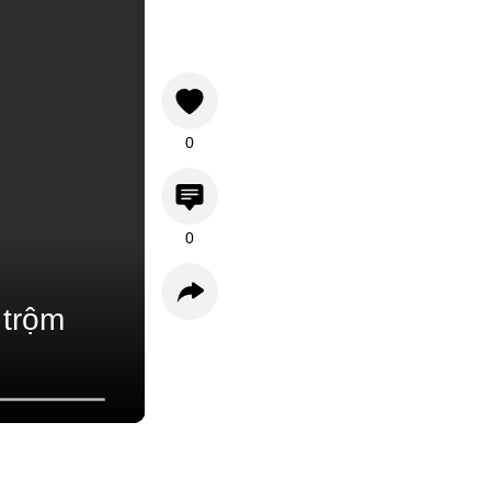
0
0
 trộm
Bình luận