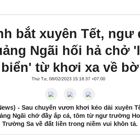
h bắt xuyên Tết, ngư
ảng Ngãi hối hả chở '
biển' từ khơi xa về bờ
Thứ Tư, 08/02/2023 15:18:37 +07:00
News) -
Sau chuyến vươn khơi kéo dài xuyên Tế
ảng Ngãi chở đầy ắp cá, tôm từ ngư trường Ho
Trường Sa về đất liền trong niềm vui khôn tả.