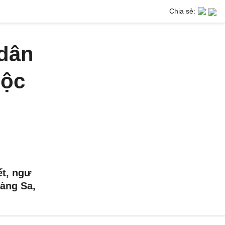
Chia sẻ:
 dân
lộc
t, ngư
àng Sa,