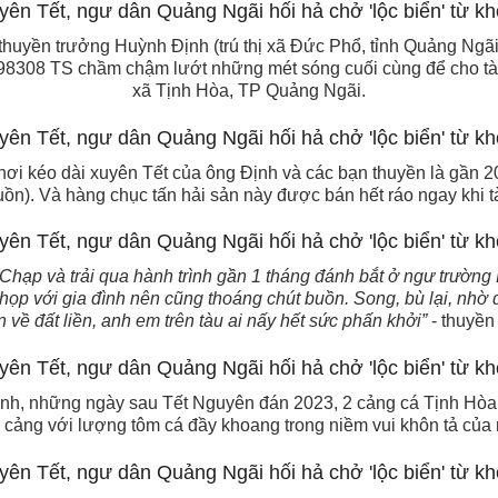
thuyền trưởng Huỳnh Định (trú thị xã Đức Phổ, tỉnh Quảng Ngãi
98308 TS chầm chậm lướt những mét sóng cuối cùng để cho tà
xã Tịnh Hòa, TP Quảng Ngãi.
i kéo dài xuyên Tết của ông Định và các bạn thuyền là gần 20 
ồn). Và hàng chục tấn hải sản này được bán hết ráo ngay khi tàu
Chạp và trải qua hành trình gần 1 tháng đánh bắt ở ngư trường
ọp với gia đình nên cũng thoáng chút buồn. Song, bù lại, nhờ đ
về đất liền, anh em trên tàu ai nấy hết sức phấn khởi”
- thuyền 
ịnh, những ngày sau Tết Nguyên đán 2023, 2 cảng cá Tịnh Hòa
 cảng với lượng tôm cá đầy khoang trong niềm vui khôn tả củ