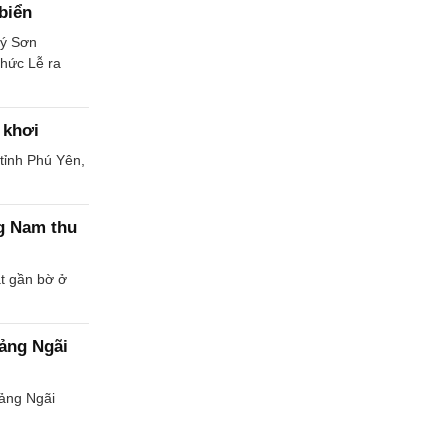
biển
Lý Sơn
chức Lễ ra
 khơi
 tỉnh Phú Yên,
g Nam thu
t gần bờ ở
ảng Ngãi
uảng Ngãi