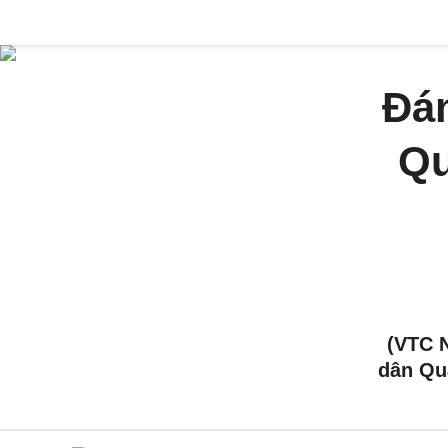
Đán
Qu
(VTC 
dân Qu