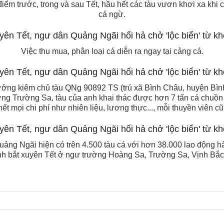
điểm trước, trong và sau Tết, hầu hết các tàu vươn khơi xa khi
cá ngừ.
Việc thu mua, phân loại cá diễn ra ngay tại cảng cá.
ưởng kiêm chủ tàu QNg 90892 TS (trú xã Bình Châu, huyện Bìn
ng Trường Sa, tàu của anh khai thác được hơn 7 tấn cá chuồn 
hết mọi chi phí như nhiên liệu, lương thực..., mỗi thuyền viên 
Quảng Ngãi hiện có trên 4.500 tàu cá với hơn 38.000 lao động h
nh bắt xuyên Tết ở ngư trường Hoàng Sa, Trường Sa, Vịnh Bắ