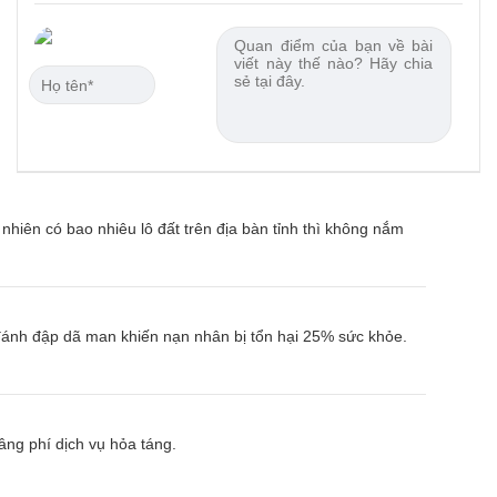
hiên có bao nhiêu lô đất trên địa bàn tỉnh thì không nắm
đánh đập dã man khiến nạn nhân bị tổn hại 25% sức khỏe.
ng phí dịch vụ hỏa táng.