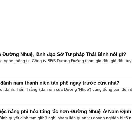
an Đường Nhuệ, lãnh đạo Sở Tư pháp Thái Bình nói gì?
g nghe thông tin Công ty BĐS Dương Đường tham gia đấu giá đất, tuy n
đánh nam thanh niên tàn phế ngay trước cửa nhà?
ời đánh, Tiến ‘Trắng’ (đàn em của Đường ‘Nhuệ’) cùng đồng bọn đến 
việc nâng phí hỏa táng 'ác hơn Đường Nhuệ' ở Nam Định
h quyết định tạm giữ 3 nghi phạm liên quan vụ doanh nghiệp bị tố nâ