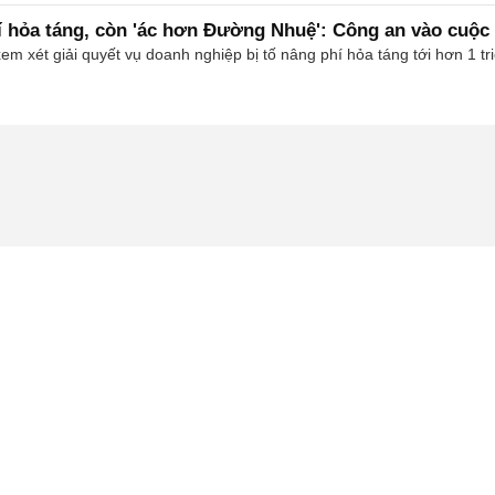
í hỏa táng, còn 'ác hơn Đường Nhuệ': Công an vào cuộc
m xét giải quyết vụ doanh nghiệp bị tố nâng phí hỏa táng tới hơn 1 t