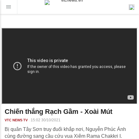
Chiến thắng Rạch Gầm - Xoài Mút
15:02 30/10/2021
VTC NEWS TV
Bị quân Tây Sơn truy đuổi khắp nơi, Nguyễn Phúc Ánh
cùng đường sang cầu cứu vua Xiêm Rama Chakkri I.