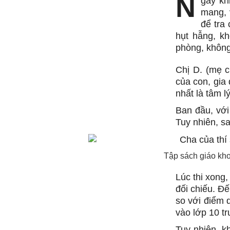
N
gay kh
mang, 
để tra
hụt hẫng, kh
phòng, không
Chị D. (mẹ c
của con, gia 
nhất là tâm lý
Ban đầu, với
Tuy nhiên, sa
Tập sách giáo kho
Lúc thi xong
đối chiếu. Đế
so với điểm 
vào lớp 10 tr
Tuy nhiên, k