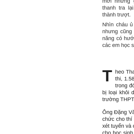
mới nhưng g
thanh tra l
thành trượt.
Nhìn cháu ủ
nhưng cũng 
năng có hướn
các em học s
T
heo Tha
thi, 1.5
trong đ
bị loại khỏi
trường THPT 
Ông Đặng Văn
chức cho thí
xét tuyển và
cho học sinh