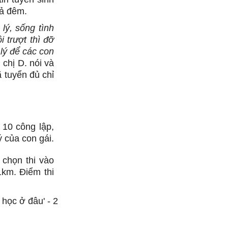
cả đêm.
lý, sống tình
 trượt thì đỡ
lý để các con
,
chị D. nói và
 tuyển đủ chỉ
 10 công lập,
 của con gái.
 chọn thi vào
km. Điểm thi