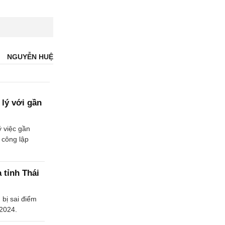
NGUYỄN HUỆ
 lý với gần
ý việc gần
 công lập
a tỉnh Thái
 bị sai điểm
 2024.