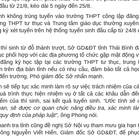
đầu từ 21/8, kéo dài 5 ngày đến 25/8.
nh không trúng tuyển vào trường THPT công lập đăng
ờng THPT tư thục và Trung tâm giáo dục thường xuyên
g ký xét tuyển trên hệ thống tuyển sinh đầu cấp từ 24/8
thí sinh từ đỗ thành trượt, Sở GD&ĐT tỉnh Thái Bình đ
ục phối hợp với các địa phương tổ chức gặp mặt động 
đăng ký học tập tại các trường THPT tư thục, trung 
 trên địa bàn tỉnh nếu có nhu cầu, đảm bảo tất cả họ
đến trường, Phó giám đốc Sở nhấn mạnh.
h sẽ tiếp tục xác minh làm rõ sự việc trách nhiệm của c
uá trình thực hiện nhiệm vụ ở tất cả các khâu dẫn đến
iểm của thí sinh, sai kết quả tuyển sinh.
“Ước tính sẽ 
uan, sẽ được cơ quan chức năng điều tra, xác minh là
quy định của pháp luật”,
ông Phong nói.
hanh tra tỉnh cũng đề nghị Sở Nội vụ tham mưu gia hạn t
c ông Nguyễn Viết Hiển, Giám đốc Sở GD&ĐT, để phục