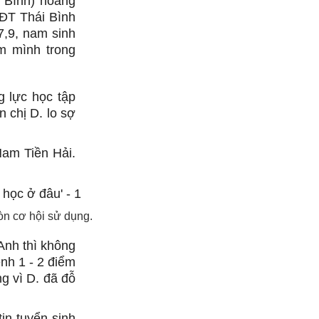
i Bình) hoang
&ĐT Thái Bình
27,9, nam sinh
am mình trong
g lực học tập
n chị D. lo sợ
Nam Tiền Hải.
òn cơ hội sử dụng.
Anh thì không
ênh 1 - 2 điểm
g vì D. đã đỗ
in tuyển sinh