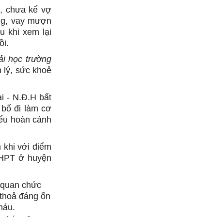
p, chưa kể vợ
ng, vay mượn
u khi xem lại
ồi.
ải học trường
m lý, sức khoẻ
i - N.Đ.H bất
, bố đi làm cơ
iểu hoàn cảnh
 khi với điểm
THPT ở huyện