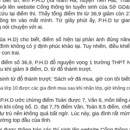
i biết tin, em P.H.D (xã Nam Hà, huyện Tiền Hải, Thá
vội lên website Cổng thông tin tuyển sinh của Sở GD
 cứu lại điểm thi. Thấy tổng điểm thi từ 36,9 giảm còn 
ông tin vào mắt mình. Từ giây phút ấy, P.H.D tự gi
 nói chuyện với ai.
ủa H.D) cho biết, điểm số hiện tại phản ánh đúng năn
đình không có ý định phúc khảo lại. Tuy nhiên, điều khiế
 con trai.
 điểm số 36,9, P.H.D đỗ nguyện vọng 1 trường THPT 
u khi giảm 9 điểm, D. từ đỗ thành trượt.
a lớp 10 được các gia đình mua sau khi nhận lớp, giờ không c
, P.H.D ước chừng điểm Toán được 7, Văn 6, môn tiếng 
n khi công bố, D. đạt 7,75 điểm Văn, Toán 8,5 điểm, ch
dự trù nên không quá bất ngờ. Lúc này, gia đình rất mừn
ường top đầu của tỉnh.
hi được thông báo các thí sinh lên website Cổng thông t