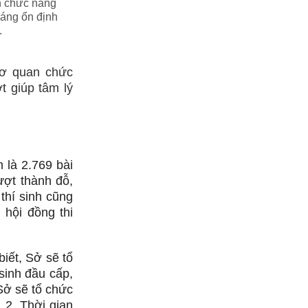
 chức năng
đáng ổn định
.
cơ quan chức
t giúp tâm lý
m là 2.769 bài
rượt thành đỗ,
thí sinh cũng
 hội đồng thi
iết, Sở sẽ tổ
sinh đầu cấp,
Sở sẽ tổ chức
 2. Thời gian