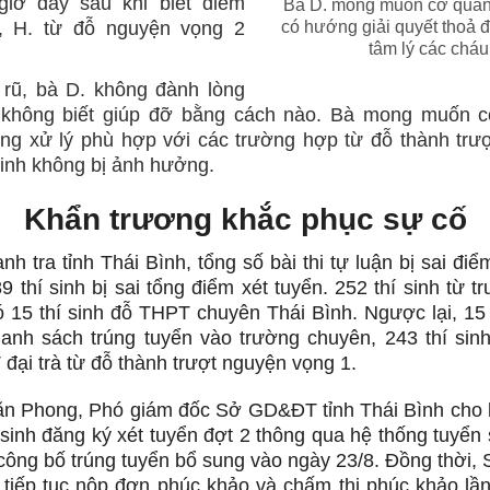
iờ đây sau khi biết điểm
Bà D. mong muốn cơ quan
ại, H. từ đỗ nguyện vọng 2
có hướng giải quyết thoả 
tâm lý các cháu
 rũ, bà D. không đành lòng
không biết giúp đỡ bằng cách nào. Bà mong muốn 
g xử lý phù hợp với các trường hợp từ đỗ thành trượ
inh không bị ảnh hưởng.
Khẩn trương khắc phục sự cố
nh tra tỉnh Thái Bình, tổng số bài thi tự luận bị sai điể
89 thí sinh bị sai tổng điểm xét tuyển. 252 thí sinh từ t
ó 15 thí sinh đỗ THPT chuyên Thái Bình. Ngược lại, 15 
 danh sách trúng tuyển vào trường chuyên, 243 thí sinh
đại trà từ đỗ thành trượt nguyện vọng 1.
 Phong, Phó giám đốc Sở GD&ĐT tỉnh Thái Bình cho b
 sinh đăng ký xét tuyển đợt 2 thông qua hệ thống tuyển 
 công bố trúng tuyển bổ sung vào ngày 23/8. Đồng thời, 
 tiếp tục nộp đơn phúc khảo và chấm thi phúc khảo lần