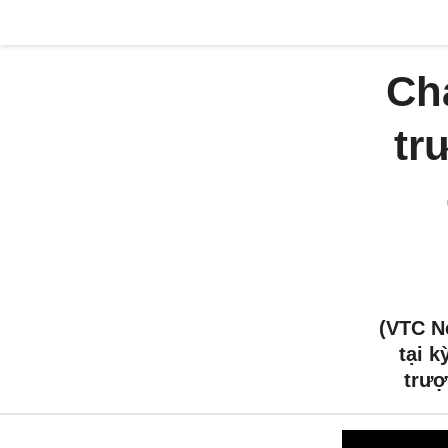
Cha
tr
(VTC N
tại k
trượ