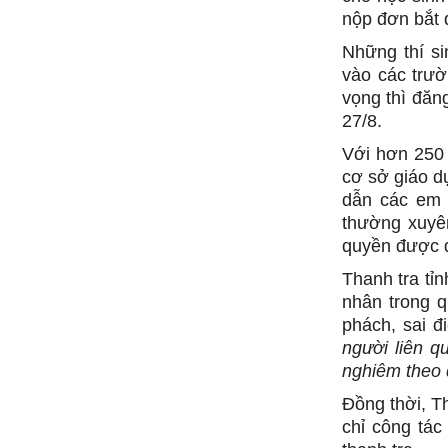
nộp đơn bắt 
Những thí si
vào các trư
vọng thì đăn
27/8.
Với hơn 250 
cơ sở giáo d
dẫn các em 
thường xuyên
quyền được 
Thanh tra tỉn
nhân trong q
phách, sai đ
người liên q
nghiêm theo 
Đồng thời, T
chỉ công tá