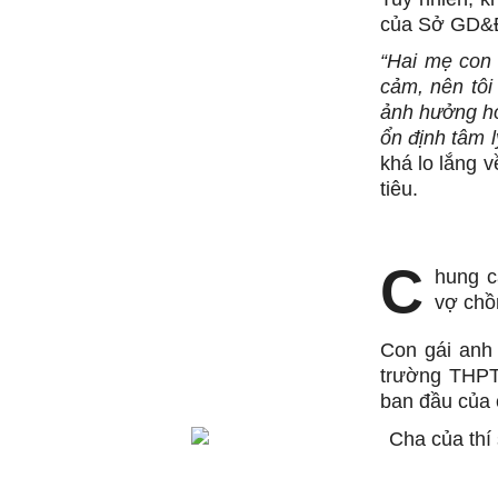
của Sở GD&ĐT
“Hai mẹ con 
cảm, nên tôi
ảnh hưởng hơ
ổn định tâm l
khá lo lắng 
tiêu.
C
hung c
vợ chồ
Con gái anh 
trường THPT
ban đầu của c