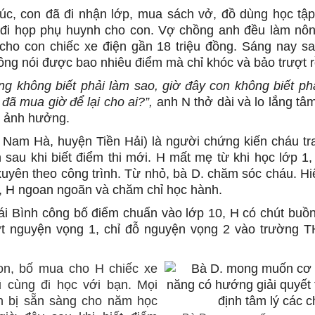
c, con đã đi nhận lớp, mua sách vở, đồ dùng học tậ
n đi họp phụ huynh cho con. Vợ chồng anh đều làm nô
cho con chiếc xe điện gần 18 triệu đồng. Sáng nay sa
ông nói được bao nhiêu điểm mà chỉ khóc và bảo trượt r
ng không biết phải làm sao,
giờ đây con không biết ph
 đã mua giờ để lại cho ai?”,
anh N thở dài và lo lắng tâ
ị ảnh hưởng.
 Nam Hà, huyện Tiền Hải) là người chứng kiến cháu tra
n sau khi biết điểm thi mới. H mất mẹ từ khi học lớp 1
xuyên theo công trình. Từ nhỏ, bà D. chăm sóc cháu. H
, H ngoan ngoãn và chăm chỉ học hành.
ái Bình công bố điểm chuẩn vào lớp 10, H có chút buồn
ượt nguyện vọng 1, chỉ đỗ nguyện vọng 2 vào trường 
on, bố mua cho H chiếc xe
 cùng đi học với bạn. Mọi
n bị sẵn sàng cho năm học