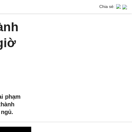
Chia sẻ:
hành
giờ
'
ai phạm
 thành
 ngủ.