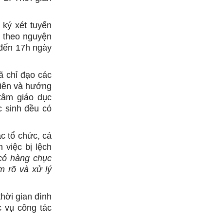
 ký xét tuyển
 theo nguyện
 đến 17h ngày
ã chỉ đạo các
viên và hướng
tâm giáo dục
c sinh đều có
ác tổ chức, cá
 việc bị lệch
có hàng chục
m rõ và xử lý
hời gian đình
 vụ công tác