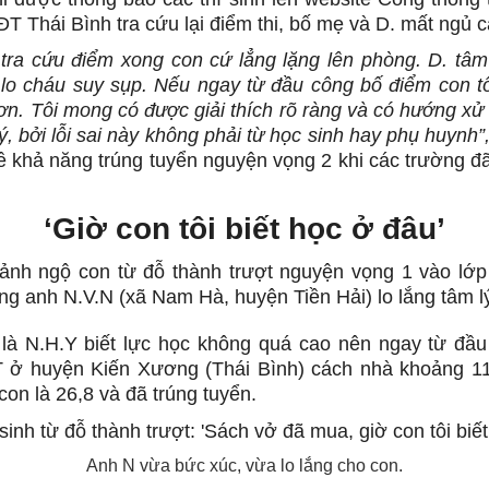
 Thái Bình tra cứu lại điểm thi, bố mẹ và D. mất ngủ 
tra cứu điểm xong con cứ lẳng lặng lên phòng. D.
tâm 
 lo cháu suy sụp. Nếu ngay từ đầu công bố điểm con tôi
n. Tôi mong có được giải thích rõ ràng và có hướng xử 
ý, bởi lỗi sai này không phải từ học sinh hay phụ huynh”
về khả năng trúng tuyển nguyện vọng 2 khi các trường đã
‘Giờ con tôi biết học ở đâu’
ảnh ngộ con từ đỗ thành trượt nguyện vọng 1 vào lớp
ng anh N.V.N (xã Nam Hà, huyện Tiền Hải) lo lắng tâm lý
là N.H.Y biết lực học không quá cao nên ngay từ đầu
 ở huyện Kiến Xương (Thái Bình) cách nhà khoảng 11
on là 26,8 và đã trúng tuyển.
Anh N vừa bức xúc, vừa lo lắng cho con.