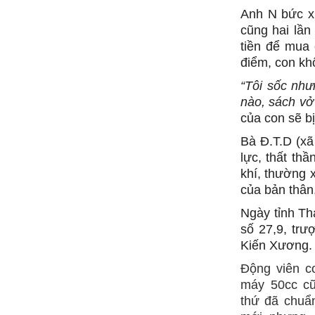
Anh N bức xú
cũng hai lầ
tiền để mua 
điểm, con kh
“Tôi sốc như
nào, sách vở
của con sẽ b
Bà Đ.T.D (xã
lực, thất thầ
khí, thường 
của bản thân
Ngày tỉnh Th
số 27,9, tr
Kiến Xương.
Động viên c
máy 50cc cũ
thứ đã chuẩ