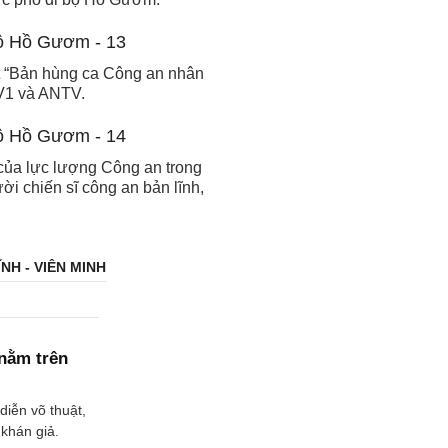
ệt “Bản hùng ca Công an nhân
TV1 và ANTV.
 của lực lượng Công an trong
ười chiến sĩ công an bản lĩnh,
NH - VIÊN MINH
 nằm trên
diễn võ thuật,
 khán giả.