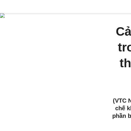
Cả
tr
t
(VTC 
chế k
phần b