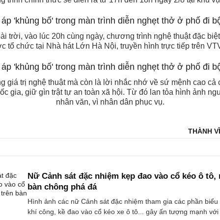
ài trời, vào lúc 20h cùng ngày, chương trình nghệ thuật đặc bi
c tổ chức tại Nhà hát Lớn Hà Nội, truyền hình trực tiếp trên V
 giá trị nghệ thuật mà còn là lời nhắc nhớ về sứ mệnh cao cả
 gia, giữ gìn trật tự an toàn xã hội. Từ đó lan tỏa hình ảnh ng
nhân văn, vì nhân dân phục vụ.
THÀNH VĨ
Nữ Cảnh sát đặc nhiệm kẹp đao vào cổ kéo ô tô,
bàn chông phá đá
Hình ảnh các nữ Cảnh sát đặc nhiệm tham gia các phần biểu 
khí công, kề đao vào cổ kéo xe ô tô... gây ấn tượng mạnh với