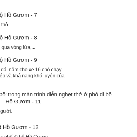
 thở.
 qua vòng lửa,...
 đá, nằm cho xe 16 chỗ chạy
hép và khả năng khổ luyện của
người.
vực phố đi bộ Hồ Gươm.