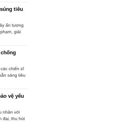
súng tiêu
gây ấn tượng
 phạm, giải
m chống
 các chiến sĩ
sẵn sàng tiêu
bảo vệ yếu
u nhân với
 đại, thu hút