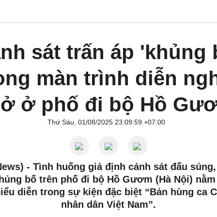
nh sát trấn áp 'khủng 
ong màn trình diễn ng
hở ở phố đi bộ Hồ Gư
Thứ Sáu, 01/08/2025 23:09:59 +07:00
News) -
Tình huống giả định cảnh sát đấu súng
hủng bố trên phố đi bộ Hồ Gươm (Hà Nội) nằm
iểu diễn trong sự kiện đặc biệt “Bản hùng ca 
nhân dân Việt Nam”.