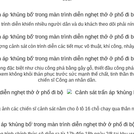
trình diễn khiến nhiều người dân và du khách theo dõi phải nín
ợng cảnh sát còn trình diễn các tiết mục võ thuật, khí công, nhảy
ng đặc biệt như chịu công phá bằng gậy gỗ, thiết đầu công phá
 xem không khỏi thán phục trước sức mạnh thể chất, tinh thần t
chiến sĩ Công an nhân dân.
 ảnh các chiến sĩ cảnh sát nằm cho ô tô 16 chỗ chạy qua thân 
 trình chính thức sẽ diễn ra từ 17h đến 18h ngày 2/8 tại khu 