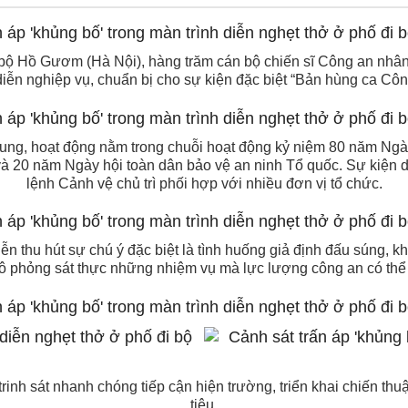
đi bộ Hồ Gươm (Hà Nội), hàng trăm cán bộ chiến sĩ Công an nhân
 diễn nghiệp vụ, chuẩn bị cho sự kiện đặc biệt “Bản hùng ca Cô
dung, hoạt động nằm trong chuỗi hoạt động kỷ niệm 80 năm Ng
 và 20 năm Ngày hội toàn dân bảo vệ an ninh Tổ quốc. Sự kiện 
lệnh Cảnh vệ chủ trì phối hợp với nhiều đơn vị tổ chức.
iễn thu hút sự chú ý đặc biệt là tình huống giả định đấu súng, 
ô phỏng sát thực những nhiệm vụ mà lực lượng công an có thể p
trinh sát nhanh chóng tiếp cận hiện trường, triển khai chiến th
tiêu.