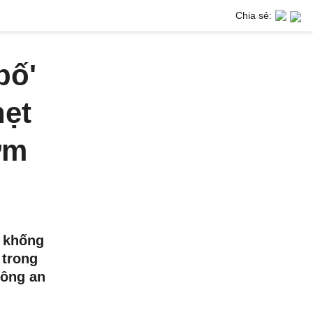
Chia sẻ:
bố'
hẹt
ơm
, khống
 trong
Công an