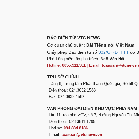
BÁO ĐIỆN TỬ VTC NEWS
Cơ quan chủ quản:
Đài Tiếng nói Việt Nam
Giấy phép Báo điện tử số
382/GP-BTTTT
do B
Phó Tổng biên tập phụ trách:
Ngô Văn Hải
Hotline:
0855.911.911
| Email:
toasoan@vtcnews.
TRỤ SỞ CHÍNH
Tầng 9, Trung tâm Phát thanh Quốc gia, Số 58 
Điện thoại: 024.3632 1588
Fax: 024.3632 1582
VĂN PHÒNG ĐẠI DIỆN KHU VỰC PHÍA NAM
Lầu 11, tòa nhà VOV, số 7, đường Nguyễn Thị Mi
Điện thoại: 028.3811 1705
Hotline:
094.884.8186
Email:
toasoan@vtcnews.vn