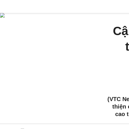
Cậ
(VTC N
thiện
cao 