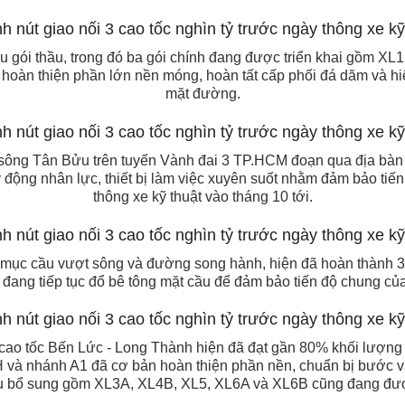
 gói thầu, trong đó ba gói chính đang được triển khai gồm XL1
hoàn thiện phần lớn nền móng, hoàn tất cấp phối đá dăm và h
mặt đường.
sông Tân Bửu trên tuyến Vành đai 3 TP.HCM đoạn qua địa bàn t
y động nhân lực, thiết bị làm việc xuyên suốt nhằm đảm bảo tiế
thông xe kỹ thuật vào tháng 10 tới.
mục cầu vượt sông và đường song hành, hiện đã hoàn thành 36 
 đang tiếp tục đổ bê tông mặt cầu để đảm bảo tiến độ chung củ
i cao tốc Bến Lức - Long Thành hiện đã đạt gần 80% khối lượn
 và nhánh A1 đã cơ bản hoàn thiện phần nền, chuẩn bị bước vào
ầu bổ sung gồm XL3A, XL4B, XL5, XL6A và XL6B cũng đang được 