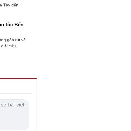
ía Tây đến
ao tốc Bến
ang gấp rút về
giải cứu.