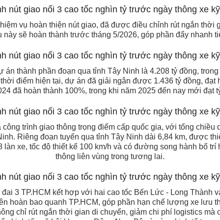
hiệm vụ hoàn thiện nút giao, đã được điều chỉnh rút ngắn thời g
u này sẽ hoàn thành trước tháng 5/2026, góp phần đẩy nhanh ti
 án thành phần đoạn qua tỉnh Tây Ninh là 4.208 tỷ đồng, trong
thời điểm hiện tại, dự án đã giải ngân được 1.436 tỷ đồng, đạt
24 đã hoàn thành 100%, trong khi năm 2025 đến nay mới đạt tỷ
ông trình giao thông trọng điểm cấp quốc gia, với tổng chiều 
h. Riêng đoạn tuyến qua tỉnh Tây Ninh dài 6,84 km, được thiế
làn xe, tốc độ thiết kế 100 km/h và có đường song hành bố trí
thông liên vùng trong tương lai.
 đai 3 TP.HCM kết hợp với hai cao tốc Bến Lức - Long Thành
 liên hoàn bao quanh TP.HCM, góp phần hạn chế lượng xe lưu t
ng chỉ rút ngắn thời gian di chuyển, giảm chi phí logistics mà c