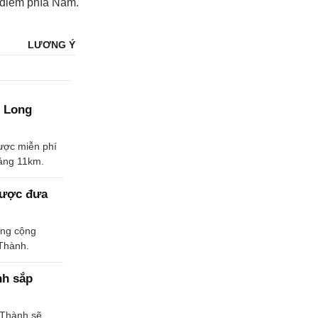
g điểm phía Nam.
LƯƠNG Ý
- Long
được miễn phí
oảng 11km.
được đưa
ổng cộng
 Thành.
nh sắp
 Thành sẽ