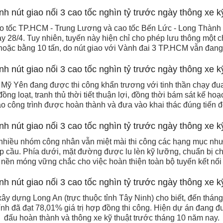
ao tốc TP.HCM - Trung Lương và cao tốc Bến Lức - Long Thàn
 28/4. Tuy nhiên, tuyến này hiện chỉ cho phép lưu thông một c
i hoặc bằng 10 tấn, do nút giao với Vành đai 3 TP.HCM vẫn đang 
 Mỹ Yên đang được thi công khẩn trương với tinh thần chạy đua 
 đồng loạt, tranh thủ thời tiết thuận lợi, đồng thời bám sát kế 
 công trình được hoàn thành và đưa vào khai thác đúng tiến đ
, nhiều nhóm công nhân vẫn miệt mài thi công các hạng mục như
p cầu. Phía dưới, mặt đường được lu lèn kỹ lưỡng, chuẩn bị 
nền móng vững chắc cho việc hoàn thiện toàn bộ tuyến kết nối t
ây dựng Long An (trực thuộc tỉnh Tây Ninh) cho biết, đến thán
nh đã đạt 78,01% giá trị hợp đồng thi công. Hiện dự án đang đ
đấu hoàn thành và thông xe kỹ thuật trước tháng 10 năm nay.