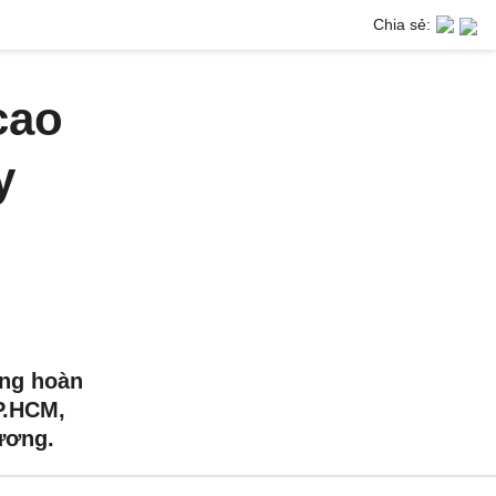
Chia sẻ:
cao
y
ang hoàn
P.HCM,
ương.