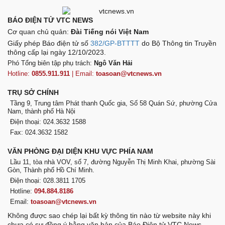
BÁO ĐIỆN TỬ VTC NEWS
Cơ quan chủ quản:
Đài Tiếng nói Việt Nam
Giấy phép Báo điện tử số
382/GP-BTTTT
do Bộ Thông tin Truyền
thông cấp lại ngày 12/10/2023.
Phó Tổng biên tập phụ trách:
Ngô Văn Hải
Hotline:
0855.911.911
| Email:
toasoan@vtcnews.vn
TRỤ SỞ CHÍNH
Tầng 9, Trung tâm Phát thanh Quốc gia, Số 58 Quán Sứ, phường Cửa
Nam, thành phố Hà Nội
Điện thoại: 024.3632 1588
Fax: 024.3632 1582
VĂN PHÒNG ĐẠI DIỆN KHU VỰC PHÍA NAM
Lầu 11, tòa nhà VOV, số 7, đường Nguyễn Thị Minh Khai, phường Sài
Gòn, Thành phố Hồ Chí Minh.
Điện thoại: 028.3811 1705
Hotline:
094.884.8186
Email:
toasoan@vtcnews.vn
Không được sao chép lại bất kỳ thông tin nào từ website này khi
chưa có sự đồng ý bằng văn bản của Báo Điện tử VTC News