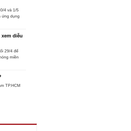
0/4 và 1/5
n ứng dụng
ờ xem diễu
ối 29/4 để
phóng miền
?
 tâm TP.HCM