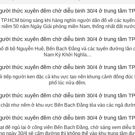
m TP.HCM bừng sáng khi hàng nghìn người dân đổ về các tuyến
 niệm 50 năm Ngày Giải phóng miền Nam, thống nhất đất nước 
hố đi bộ Nguyễn Huệ, Bến Bạch Đằng và các tuyến đường lân c
Nam Kỳ Khởi Nghĩa…
 tiếp người ken đặc cả khu vực tạo nên khung cảnh đông đúc
phố lúc nửa đêm.
chật như nêm ở khu vực Bến Bạch Đằng tỏa vào các ngả đườ
bạt để ngủ lại ở công viên Bến Bạch Đằng, chờ sáng xem diễu bi
ng ngày 30/4 sẽ cấm đường thì không thể vào khu trung tâm đ