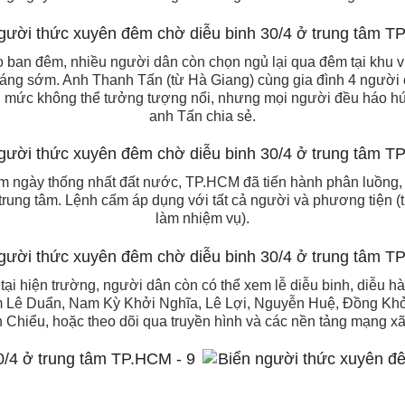
o ban đêm, nhiều người dân còn chọn ngủ lại qua đêm tại khu v
sáng sớm. Anh Thanh Tấn (từ Hà Giang) cùng gia đình 4 người c
n mức không thể tưởng tượng nổi, nhưng mọi người đều háo hức
anh Tấn chia sẻ.
ăm ngày thống nhất đất nước, TP.HCM đã tiến hành phân luồng,
trung tâm. Lệnh cấm áp dụng với tất cả người và phương tiện (t
làm nhiệm vụ).
p tại hiện trường, người dân còn có thể xem lễ diễu binh, diễu
m Lê Duẩn, Nam Kỳ Khởi Nghĩa, Lê Lợi, Nguyễn Huệ, Đồng Kh
 Chiểu, hoặc theo dõi qua truyền hình và các nền tảng mạng xã