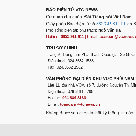
BÁO ĐIỆN TỬ VTC NEWS
Cơ quan chủ quản:
Đài Tiếng nói Việt Nam
Giấy phép Báo điện tử số
382/GP-BTTTT
do B
Phó Tổng biên tập phụ trách:
Ngô Văn Hải
Hotline:
0855.911.911
| Email:
toasoan@vtcnews.
TRỤ SỞ CHÍNH
Tầng 9, Trung tâm Phát thanh Quốc gia, Số 58 
Điện thoại: 024.3632 1588
Fax: 024.3632 1582
VĂN PHÒNG ĐẠI DIỆN KHU VỰC PHÍA NAM
Lầu 11, tòa nhà VOV, số 7, đường Nguyễn Thị Mi
Điện thoại: 028.3811 1705
Hotline:
094.884.8186
Email:
toasoan@vtcnews.vn
Không được sao chép lại bất kỳ thông tin nào