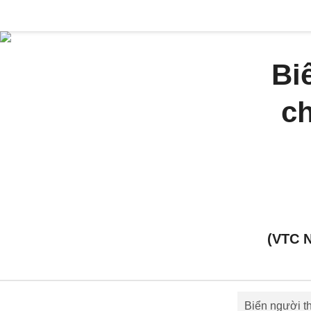
Bi
ch
(VTC 
Biển người t