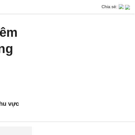
Chia sẻ:
đêm
ung
khu vực