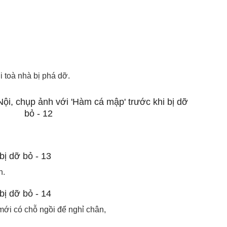
 toà nhà bị phá dỡ.
h.
mới có chỗ ngồi để nghỉ chân,