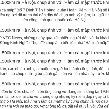
m cá mập” (số 7 Đinh Tiên Hoàng, quận Hoàn Kiếm, Hà Nội) sẽ b
nhiều người đã tranh thủ đến đây để chụp ảnh kỷ niệm, lưu giữ
bên công trình quen thuộc của Hà Nội.
ử VTC News, những ngày qua, rất nhiều người dân và du khá
Đông Kinh Nghĩa Thục để chụp ảnh bên tòa nhà “Hàm cá mập”
k-in, các nhiếp ảnh gia muốn lưu giữ hình ảnh công trình, đến n
 tranh thủ chụp những bức ảnh gắn liền với tòa nhà này trước kh
ch đến từ Đức chia sẻ, hiện ông cùng vợ đang sinh sống tại TP.
ới là nơi để lại cho vợ chồng ông những kỷ niệm đẹp ngay từ l
ng ở Hà Nội, toà nhà ”Hàm cá mập“ này cũng chính là nơi đầu t
tin Hà Nội sẽ tháo dỡ, vợ chồng tôi đã đặt vé ra Hà Nội vừa để 