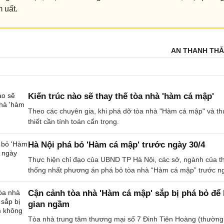
 uất.
AN THANH THẮN
Kiến trúc nào sẽ thay thế tòa nhà 'hàm cá mập'
Theo các chuyên gia, khi phá dỡ tòa nhà "Hàm cá mập" và thự
thiết cần tính toán cẩn trọng.
Hà Nội phá bỏ 'Hàm cá mập' trước ngày 30/4
Thực hiện chỉ đạo của UBND TP Hà Nội, các sở, ngành của t
thống nhất phương án phá bỏ tòa nhà “Hàm cá mập” trước ng
Cận cảnh tòa nhà 'Hàm cá mập' sắp bị phá bỏ để
gian ngầm
Tòa nhà trung tâm thương mại số 7 Đinh Tiên Hoàng (thường