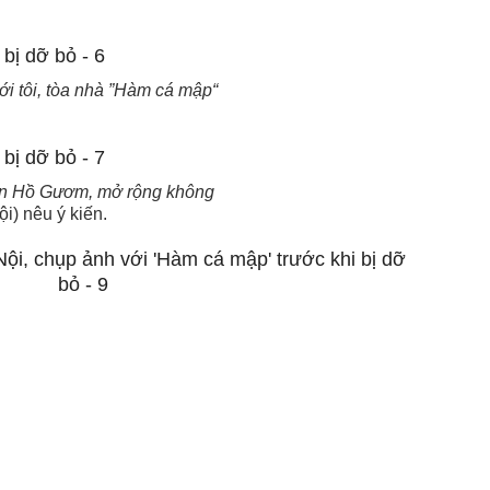
ới tôi, tòa nhà ”Hàm cá mập“
quan Hồ Gươm, mở rộng không
i) nêu ý kiến.