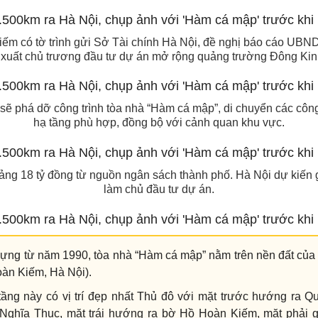
m có tờ trình gửi Sở Tài chính Hà Nội, đề nghị báo cáo UBND
 xuất chủ trương đầu tư dự án mở rộng quảng trường Đông Kin
ẽ phá dỡ công trình tòa nhà “Hàm cá mập”, di chuyển các công 
hạ tầng phù hợp, đồng bộ với cảnh quan khu vực.
ảng 18 tỷ đồng từ nguồn ngân sách thành phố. Hà Nội dự kiế
làm chủ đầu tư dự án.
ựng từ năm 1990, tòa nhà “Hàm cá mập” nằm trên nền đất của 
àn Kiếm, Hà Nội).
tầng này có vị trí đẹp nhất Thủ đô với mặt trước hướng ra Q
Nghĩa Thục, mặt trái hướng ra bờ Hồ Hoàn Kiếm, mặt phải g