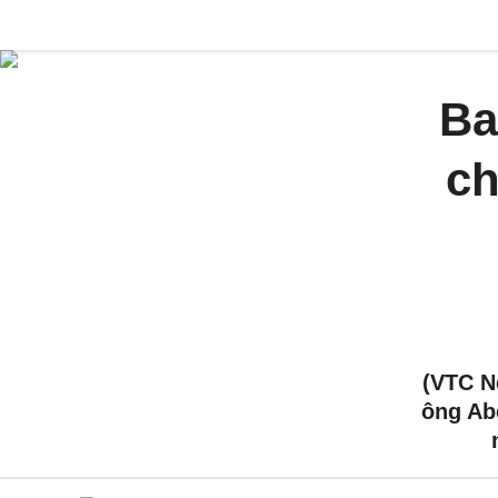
Ba
ch
(VTC N
ông Ab