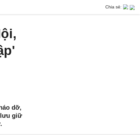
Chia sẻ:
ội,
ập'
tháo dỡ,
lưu giữ
.