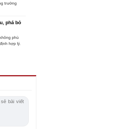
ảng trường
u, phá bỏ
 không phù
định hợp lý.