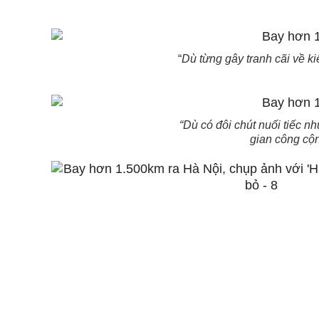
“
Dù từng gây tranh cãi về k
“Dù có đôi chút nuối tiếc 
gian công cộn