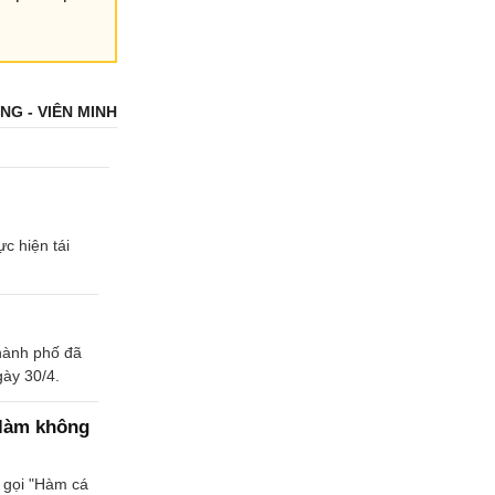
G - VIÊN MINH
c hiện tái
hành phố đã
ày 30/4.
 làm không
 gọi "Hàm cá