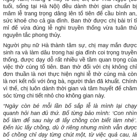
tuổi, sống tại Hà Nội) đều dành thời gian chuẩn bị
mâm lễ trang trọng dâng lên tổ tiên để cầu bình an,
sức khoẻ cho cả gia đình. Ban thờ được chị bài trí tỉ
mỉ để vừa đúng lễ nghi truyền thống vừa tuân thủ
nguyên tắc phong thủy.
Người phụ nữ Hà thành tâm sự, chị may mắn được
sinh ra và làm dâu trong hai gia đình coi trọng truyền
thống, được dạy dỗ rất nhiều về tầm quan trọng của
việc thờ cúng tổ tiên. Ban thờ đối với chị không chỉ
đơn thuần là nơi thực hiện nghi lễ thờ cúng mà còn
là nơi kết nối với ông bà, người thân đã khuất. Chính
vì thế, chị luôn dành thời gian và tâm huyết để chăm
sóc từng chi tiết nhỏ cho không gian này.
“Ngày còn bé mỗi lần bố sắp lễ là mình lại chạy
quanh hỏi han đủ thứ. Bố từng bảo mình: ‘Con nhìn
bố làm để sau này đi lấy chồng còn biết làm nhé’.
Đến lúc lấy chồng, dù ở riêng nhưng mình vẫn được
bố chồng chỉ dạy từng chút một, từ việc quả cau, lá