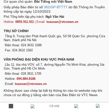
Cơ quan chủ quản:
Đài Tiếng nói Việt Nam
Giấy phép Báo điện tử số
382/GP-BTTTT
do Bộ Thông tin Truyền
thông cấp lại ngày 12/10/2023.
Phó Tổng biên tập phụ trách:
Ngô Văn Hải
Hotline:
0855.911.911
| Email:
toasoan@vtcnews.vn
TRỤ SỞ CHÍNH
Tầng 9, Trung tâm Phát thanh Quốc gia, Số 58 Quán Sứ, phường Cửa
Nam, thành phố Hà Nội
Điện thoại: 024.3632 1588
Fax: 024.3632 1582
VĂN PHÒNG ĐẠI DIỆN KHU VỰC PHÍA NAM
Lầu 11, tòa nhà VOV, số 7, đường Nguyễn Thị Minh Khai, phường Sài
Gòn, Thành phố Hồ Chí Minh.
Điện thoại: 028.3811 1705
Hotline:
094.884.8186
Email:
toasoan@vtcnews.vn
Không được sao chép lại bất kỳ thông tin nào từ website này khi
chưa có sự đồng ý bằng văn bản của Báo Điện tử VTC News
Cỡ chữ
VOV