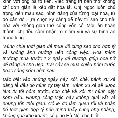
kính với ông bà tổ tiên. Việc trang trí ban thờ không
chỉ đơn giản là xếp đặt hoa lá. Chị Ngọc luôn chú
trọng đến màu sắc, hình dáng của từng loại hoa, từ
đó cân đối, lựa chọn kỹ càng để bày trí sao cho hài
hòa với không gian thờ cúng vốn có. Mỗi lần hoàn
thành, chị đều cảm nhận rõ niềm vui và sự bình an
trong lòng.
“Mình chia thời gian để mua đồ cúng sao cho hợp lý
và không ảnh hưởng đến công việc. Hoa mình
thường mua trước 1-2 ngày để dưỡng, giúp hoa nở
để dâng lễ cho đẹp. Trái cây sẽ mua chiều hôm trước
hoặc sáng sớm hôm sau.
Đặc biệt vào những ngày này, xôi, chè, bánh xu xê
dâng lễ đều do mình tự tay làm. Bánh xu xê sẽ được
làm từ tối hôm trước, còn chè và xôi thì mình dậy
sớm nấu. Những công việc này không quá vất vả
nhưng tốn thời gian. Có lẽ do làm quen rồi và phân
bổ thời gian hợp lý nên mình thấy cũng nhẹ nhàng,
không quá khó khăn”,
cô giáo Hà Nội cho biết.