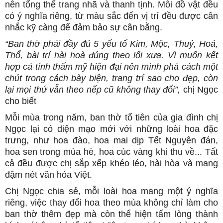
nên tổng thể trang nhã và thanh tịnh. Mỗi đồ vật đều
có ý nghĩa riêng, từ màu sắc đến vị trí đều được cân
nhắc kỹ càng để đảm bảo sự cân bằng.
“Ban thờ phải đầy đủ 5 yếu tố Kim, Mộc, Thuỷ, Hoả,
Thổ, bài trí hài hoà đúng theo lối xưa. Vì muốn kết
hợp cả tính thẩm mỹ hiện đại nên mình phá cách một
chút trong cách bày biện, trang trí sao cho đẹp, còn
lại mọi thứ vẫn theo nếp cũ không thay đổi”,
chị Ngọc
cho biết
Mỗi mùa trong năm, ban thờ tổ tiên của gia đình chị
Ngọc lại có diện mạo mới với những loài hoa đặc
trưng, như hoa đào, hoa mai dịp Tết Nguyên đán,
hoa sen trong mùa hè, hoa cúc vàng khi thu về... Tất
cả đều được chị sắp xếp khéo léo, hài hòa và mang
đậm nét văn hóa Việt.
Chị Ngọc chia sẻ, mỗi loài hoa mang một ý nghĩa
riêng, việc thay đổi hoa theo mùa không chỉ làm cho
ban thờ thêm đẹp mà còn thể hiện tấm lòng thành