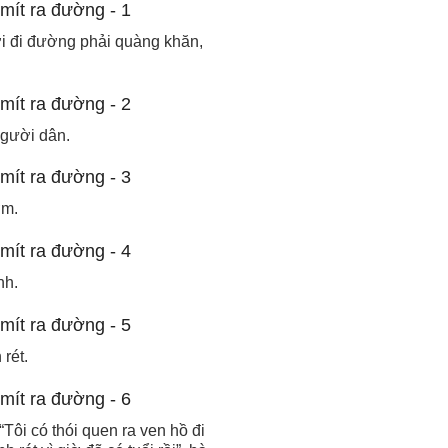
i đi đường phải quàng khăn,
gười dân.
ớm.
nh.
rét.
ôi có thói quen ra ven hồ đi