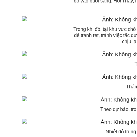
bộ vào buổi sáng. Hôm nay, ng
Trong khi đó, tại khu vực c
để tránh rét, tránh việc tắc
chịu l
T
Thậm
Theo dự báo, tr
Nhiệt độ trun