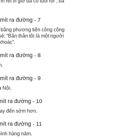
rét vì giờ đã có tuổi rồi”, bà
n bằng phương tiện công cộng
ẻ: “Bản thân tôi là một người
khoác”.
m.
 Nội.
nay đến sớm hơn.
bình hàng năm.