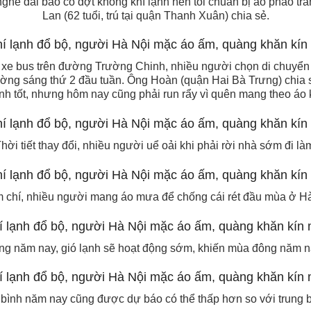
he đài báo có đợt không khí lạnh nên tôi chuẩn bị áo phao tránh 
Lan (62 tuổi, trú tại quận Thanh Xuân) chia sẻ.
hờ xe bus trên đường Trường Chinh, nhiều người chọn di chuyể
 đường sáng thứ 2 đầu tuần. Ông Hoàn (quận Hai Bà Trưng) chia s
ạnh tốt, nhưng hôm nay cũng phải run rẩy vì quên mang theo áo 
hời tiết thay đổi, nhiều người uể oải khi phải rời nhà sớm đi là
 chí, nhiều người mang áo mưa để chống cái rét đầu mùa ở Hà
ong năm nay, gió lạnh sẽ hoạt động sớm, khiến mùa đông năm 
g bình năm nay cũng được dự báo có thể thấp hơn so với trung 