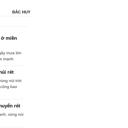
ĐẮC HUY
 ở miền
 gây mưa lớn
ảm mạnh.
úi rét
ùng núi trời
g cũng bao
huyển rét
ạnh, vùng núi