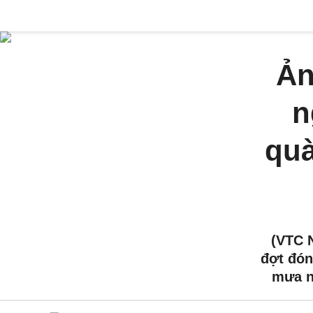
Ản
n
quà
(VTC 
đợt đón
mưa n