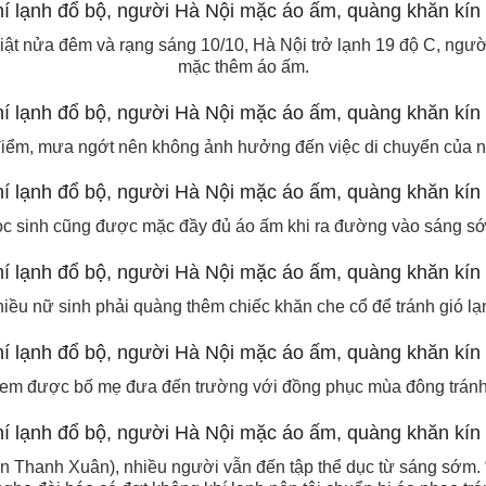
ật nửa đêm và rạng sáng 10/10, Hà Nội trở lạnh 19 độ C, ngườ
mặc thêm áo ấm.
điểm, mưa ngớt nên không ảnh hưởng đến việc di chuyển của n
c sinh cũng được mặc đầy đủ áo ấm khi ra đường vào sáng s
iều nữ sinh phải quàng thêm chiếc khăn che cổ để tránh gió lạ
 em được bố mẹ đưa đến trường với đồng phục mùa đông tránh 
n Thanh Xuân), nhiều người vẫn đến tập thể dục từ sáng sớm. “T