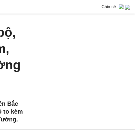
Chia sẻ:
bộ,
m,
ường
iền Bắc
ó to kèm
đường.