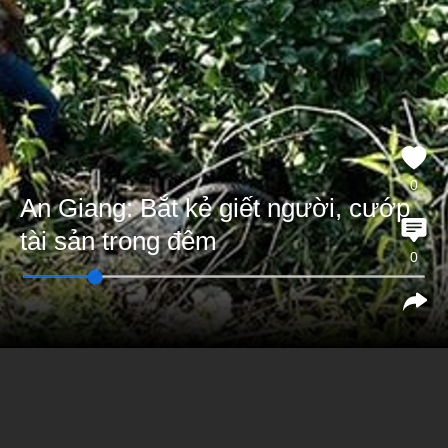
0
An Giang: Bắt kẻ giết người, cướp
tài sản trong đêm
0