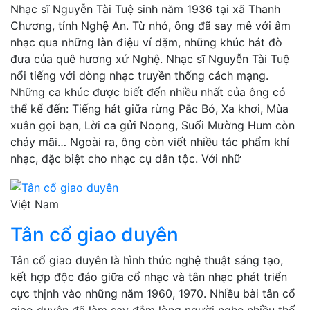
Nhạc sĩ Nguyễn Tài Tuệ sinh năm 1936 tại xã Thanh
Chương, tỉnh Nghệ An. Từ nhỏ, ông đã say mê với âm
nhạc qua những làn điệu ví dặm, những khúc hát đò
đưa của quê hương xứ Nghệ. Nhạc sĩ Nguyễn Tài Tuệ
nổi tiếng với dòng nhạc truyền thống cách mạng.
Những ca khúc được biết đến nhiều nhất của ông có
thể kể đến: Tiếng hát giữa rừng Pắc Bó, Xa khơi, Mùa
xuân gọi bạn, Lời ca gửi Noọng, Suối Mường Hum còn
chảy mãi… Ngoài ra, ông còn viết nhiều tác phẩm khí
nhạc, đặc biệt cho nhạc cụ dân tộc. Với nhữ
Việt Nam
Tân cổ giao duyên
Tân cổ giao duyên là hình thức nghệ thuật sáng tạo,
kết hợp độc đáo giữa cổ nhạc và tân nhạc phát triển
cực thịnh vào những năm 1960, 1970. Nhiều bài tân cổ
giao duyên đã làm say đắm lòng người nghe nhiều thế