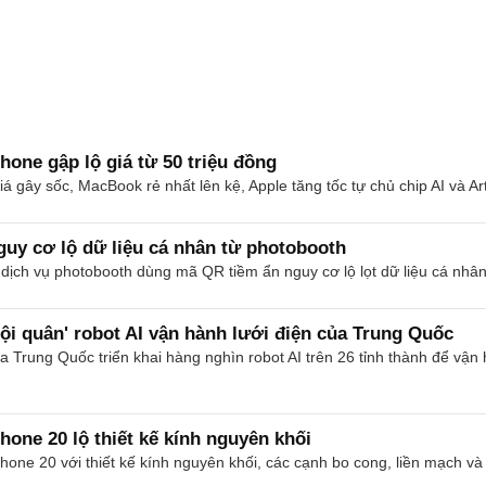
hone gập lộ giá từ 50 triệu đồng
á gây sốc, MacBook rẻ nhất lên kệ, Apple tăng tốc tự chủ chip AI và Art
guy cơ lộ dữ liệu cá nhân từ photobooth
ịch vụ photobooth dùng mã QR tiềm ẩn nguy cơ lộ lọt dữ liệu cá nhân
ội quân' robot AI vận hành lưới điện của Trung Quốc
 Trung Quốc triển khai hàng nghìn robot AI trên 26 tỉnh thành để vận h
hone 20 lộ thiết kế kính nguyên khối
Phone 20 với thiết kế kính nguyên khối, các cạnh bo cong, liền mạch 