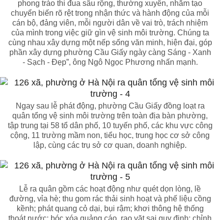
phong trào thi đua sâu rộng, thường xuyên, nhằm tạo
chuyển biến rõ rệt trong nhận thức và hành động của mỗi
cán bộ, đảng viên, mỗi người dân về vai trò, trách nhiệm
của mình trong việc giữ gìn vệ sinh môi trường. Chúng ta
cùng nhau xây dựng một nếp sống văn minh, hiện đại, góp
phần xây dựng phường Cầu Giấy ngày càng Sáng - Xanh
- Sạch - Đẹp”, ông Ngô Ngọc Phương nhấn mạnh.
Ngay sau lễ phát động, phường Cầu Giấy đồng loạt ra
quân tổng vệ sinh môi trường trên toàn địa bàn phường,
tập trung tại 58 tổ dân phố, 10 tuyến phố, các khu vực công
cộng, 11 trường mầm non, tiểu học, trung học cơ sở công
lập, cùng các trụ sở cơ quan, doanh nghiệp.
Lễ ra quân gồm các hoạt động như quét dọn lòng, lề
đường, vỉa hè; thu gom rác thải sinh hoạt và phế liệu cồng
kềnh; phát quang cỏ dại, bụi rậm; khơi thông hệ thống
thoát nước; bóc xóa quảng cáo, rao vặt sai quy định; chỉnh