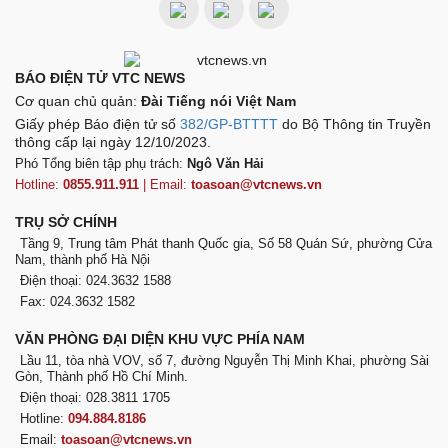
BÁO ĐIỆN TỬ VTC NEWS
Cơ quan chủ quản:
Đài Tiếng nói Việt Nam
Giấy phép Báo điện tử số
382/GP-BTTTT
do Bộ Thông tin Truyền
thông cấp lại ngày 12/10/2023.
Phó Tổng biên tập phụ trách:
Ngô Văn Hải
Hotline:
0855.911.911
| Email:
toasoan@vtcnews.vn
TRỤ SỞ CHÍNH
Tầng 9, Trung tâm Phát thanh Quốc gia, Số 58 Quán Sứ, phường Cửa
Nam, thành phố Hà Nội
Điện thoại: 024.3632 1588
Fax: 024.3632 1582
VĂN PHÒNG ĐẠI DIỆN KHU VỰC PHÍA NAM
Lầu 11, tòa nhà VOV, số 7, đường Nguyễn Thị Minh Khai, phường Sài
Gòn, Thành phố Hồ Chí Minh.
Điện thoại: 028.3811 1705
Hotline:
094.884.8186
Email:
toasoan@vtcnews.vn