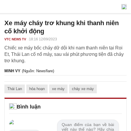
Xe máy cháy trơ khung khi thanh niên
cố khởi động
18:16 12/09/2023
VTC NEWS TV
Chiếc xe máy bốc cháy dữ dội khi nam thanh niên tại Roi
Et, Thái Lan cố nổ máy, sau vài phút phương tiện đã cháy
trơ khung.
MINH VY
(Nguồn: Newsflare)
Thái Lan
hỏa hoạn
xe máy
cháy xe máy
Bình luận