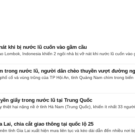
nát khi bị nước lũ cuốn vào gầm cầu
o Lombok, Indonesia khiến 2 ngôi nhà bị vỡ nát khi nước lũ cuốn vào
m trong nước lũ, người dân chèo thuyền vượt đường ng
phố cổ và vùng trũng của TP Hội An, tỉnh Quảng Nam chìm trong biển 
uyền giấy trong nước lũ tại Trung Quốc
y thiệt hại nặng nề ở tỉnh Hà Nam (Trung Quốc), khiến ít nhất 33 ngườ
Lai, chia cắt giao thông tại quốc lộ 25
n tỉnh Gia Lai xuất hiện mưa liên tục và kéo dài dẫn đến nhiều nơi bị 