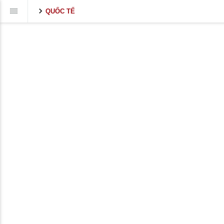
QUỐC TẾ
Volume
90%