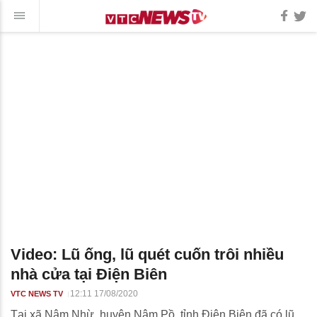
Video: Lũ ống, lũ quét cuốn trôi nhiều
nhà cửa tại Điện Biên
12:11 17/08/2020
VTC NEWS TV
Tại xã Nậm Nhừ, huyện Nậm Pồ, tỉnh Điện Biên đã có lũ