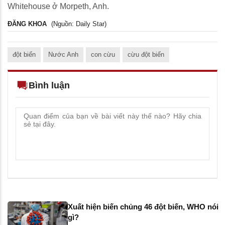
Whitehouse ở Morpeth, Anh.
ĐĂNG KHOA
(Nguồn: Daily Star)
đột biến
Nước Anh
con cừu
cừu đột biến
Bình luận
Xuất hiện biến chủng 46 đột biến, WHO nói
gì?