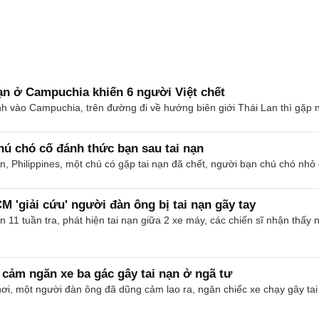
nạn ở Campuchia khiến 6 người Việt chết
h vào Campuchia, trên đường đi về hướng biên giới Thái Lan thì gặp n
hú chó cố đánh thức bạn sau tai nạn
 Philippines, một chú có gặp tai nạn đã chết, người bạn chú chó nhỏ
 'giải cứu' người đàn ông bị tai nạn gãy tay
 11 tuần tra, phát hiện tai nạn giữa 2 xe máy, các chiến sĩ nhận thấ
cảm ngăn xe ba gác gây tai nạn ở ngã tư
ơi, một người đàn ông đã dũng cảm lao ra, ngăn chiếc xe chạy gây tai