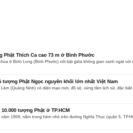
 Phật Thích Ca cao 73 m ở Bình Phước
chùa ở Bình Long (Bình Phước) nổi bật giữa không gian xanh ngát với c
 tượng Phật Ngọc nguyên khối lớn nhất Việt Nam
 Lâm (Quảng Ninh) có diện mạo mới, đồ sộ, xứng tầm lịch sử, đặc biệt
n 10.000 tượng Phật ở TP.HCM
năm 1959, nằm trong hẻm nhỏ trên đường Nghĩa Thục (quận 5, TP.HCM