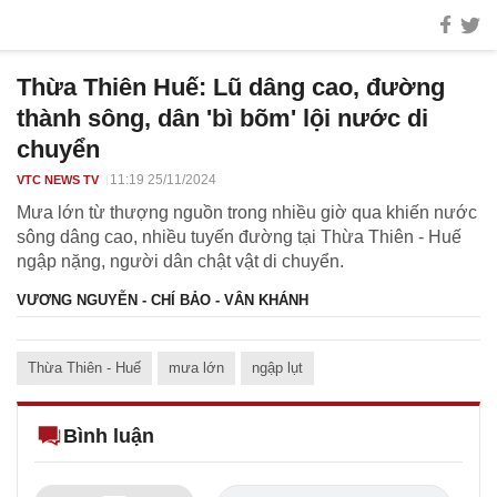
Thừa Thiên Huế: Lũ dâng cao, đường
thành sông, dân 'bì bõm' lội nước di
chuyển
11:19 25/11/2024
VTC NEWS TV
Mưa lớn từ thượng nguồn trong nhiều giờ qua khiến nước
sông dâng cao, nhiều tuyến đường tại Thừa Thiên - Huế
ngập nặng, người dân chật vật di chuyển.
VƯƠNG NGUYỄN - CHÍ BẢO - VÂN KHÁNH
Thừa Thiên - Huế
mưa lớn
ngập lụt
Bình luận