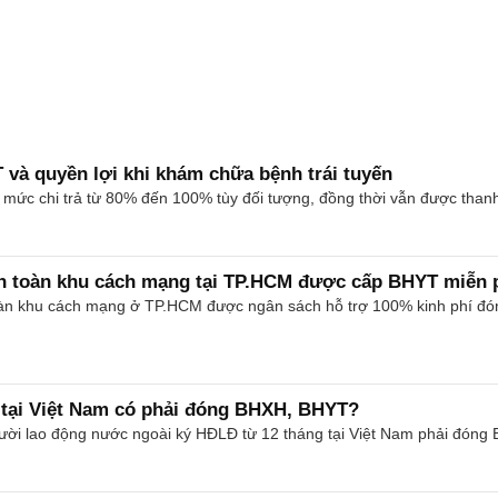
và quyền lợi khi khám chữa bệnh trái tuyến
c chi trả từ 80% đến 100% tùy đối tượng, đồng thời vẫn được thanh 
n toàn khu cách mạng tại TP.HCM được cấp BHYT miễn 
oàn khu cách mạng ở TP.HCM được ngân sách hỗ trợ 100% kinh phí đó
 tại Việt Nam có phải đóng BHXH, BHYT?
i lao động nước ngoài ký HĐLĐ từ 12 tháng tại Việt Nam phải đóng B