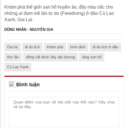
Khám phá thế giới san hô huyền ảo, đầy màu sắc cho
những ai đam mê lặn tự do (Freediving) ở đảo Cù Lao
Xanh, Gia Lai.
DŨNG NHÂN - NGUYỄN GIA
Gia lai
đi du lịch
khám phá
bình định
đi du lịch ở đâu
thợ lặn
động vật dưới đáy đại dương
rặng san hô
Cù Lao Xanh
Bình luận