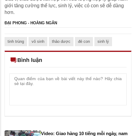
giới tăng cường thể lực, sinh lý, việc có con sẽ dễ dàng
hơn.
ĐẠI PHONG - HOÀNG NGÂN
tinh trùng
vô sinh
thảo dược
đẻ con
sinh lý
Bình luận
Video: Giao hàng 10 tiếng mỗi ngày, nam