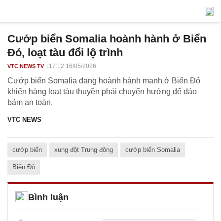
Cướp biển Somalia hoành hành ở Biển
Đỏ, loạt tàu đổi lộ trình
17:12 16/05/2026
VTC NEWS TV
Cướp biển Somalia đang hoành hành mạnh ở Biển Đỏ
khiến hàng loạt tàu thuyền phải chuyển hướng để đảo
bảm an toàn.
VTC NEWS
cướp biển
xung đột Trung đông
cướp biển Somalia
Biển Đỏ
Bình luận