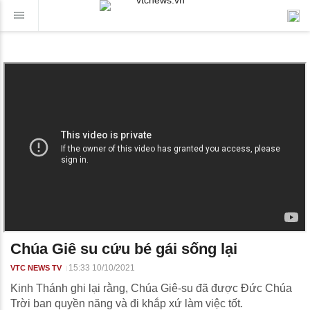
Chúa Giê su cứu bé gái sống lại
15:33 10/10/2021
VTC NEWS TV
Kinh Thánh ghi lại rằng, Chúa Giê-su đã được Đức Chúa
Trời ban quyền năng và đi khắp xứ làm việc tốt.