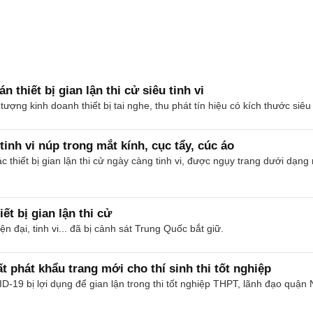
 thiết bị gian lận thi cử siêu tinh vi
ượng kinh doanh thiết bị tai nghe, thu phát tín hiệu có kích thước siê
 tinh vi núp trong mắt kính, cục tẩy, cúc áo
 thiết bị gian lận thi cử ngày càng tinh vi, được ngụy trang dưới dạng m
ết bị gian lận thi cử
 đại, tinh vi... đã bị cảnh sát Trung Quốc bắt giữ.
ất phát khẩu trang mới cho thí sinh thi tốt nghiệp
-19 bị lợi dụng để gian lận trong thi tốt nghiệp THPT, lãnh đạo quận