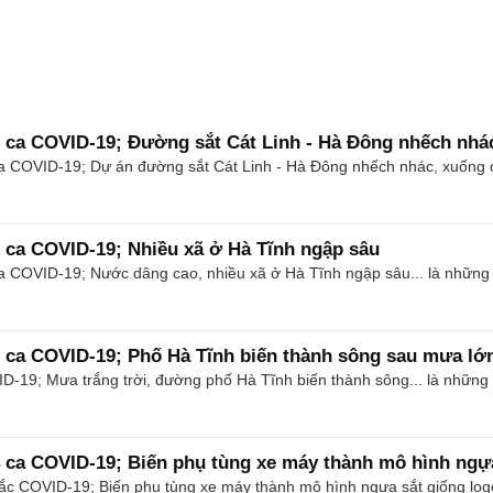
8 ca COVID-19; Đường sắt Cát Linh - Hà Đông nhếch nhá
COVID-19; Dự án đường sắt Cát Linh - Hà Đông nhếch nhác, xuống cấp..
3 ca COVID-19; Nhiều xã ở Hà Tĩnh ngập sâu
COVID-19; Nước dâng cao, nhiều xã ở Hà Tĩnh ngập sâu... là những tin
1 ca COVID-19; Phố Hà Tĩnh biến thành sông sau mưa lớ
19; Mưa trắng trời, đường phố Hà Tĩnh biến thành sông... là những tin
4 ca COVID-19; Biến phụ tùng xe máy thành mô hình ngự
COVID-19; Biến phụ tùng xe máy thành mô hình ngựa sắt giống logo siêu