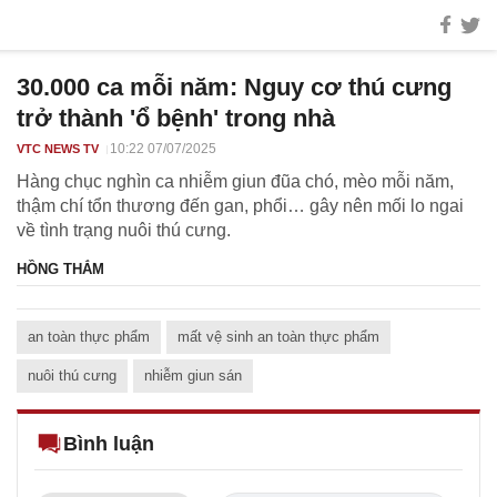
30.000 ca mỗi năm: Nguy cơ thú cưng
trở thành 'ổ bệnh' trong nhà
10:22 07/07/2025
VTC NEWS TV
Hàng chục nghìn ca nhiễm giun đũa chó, mèo mỗi năm,
thậm chí tổn thương đến gan, phổi… gây nên mối lo ngai
về tình trạng nuôi thú cưng.
HỒNG THẮM
an toàn thực phẩm
mất vệ sinh an toàn thực phẩm
nuôi thú cưng
nhiễm giun sán
Bình luận