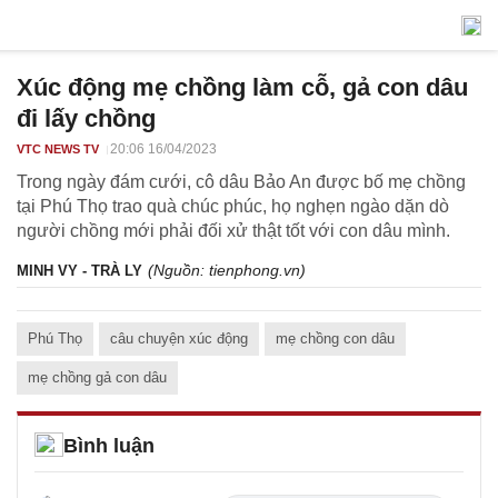
Xúc động mẹ chồng làm cỗ, gả con dâu
đi lấy chồng
20:06 16/04/2023
VTC NEWS TV
Trong ngày đám cưới, cô dâu Bảo An được bố mẹ chồng
tại Phú Thọ trao quà chúc phúc, họ nghẹn ngào dặn dò
người chồng mới phải đối xử thật tốt với con dâu mình.
(Nguồn:
tienphong.vn
)
MINH VY - TRÀ LY
Phú Thọ
câu chuyện xúc động
mẹ chồng con dâu
mẹ chồng gả con dâu
Bình luận