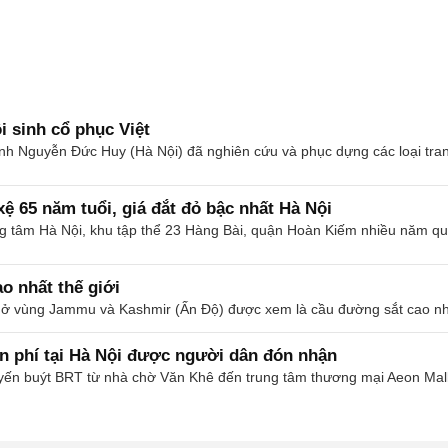
i sinh cổ phục Việt
ử anh Nguyễn Đức Huy (Hà Nội) đã nghiên cứu và phục dựng các loại tr
xệ 65 năm tuổi, giá đắt đỏ bậc nhất Hà Nội
ng tâm Hà Nội, khu tập thể 23 Hàng Bài, quận Hoàn Kiếm nhiều năm q
o nhất thế giới
vùng Jammu và Kashmir (Ấn Độ) được xem là cầu đường sắt cao nhất t
ễn phí tại Hà Nội được người dân đón nhận
tuyến buýt BRT từ nhà chờ Văn Khê đến trung tâm thương mại Aeon Ma