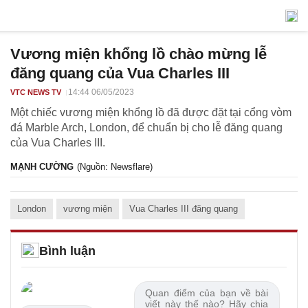
Vương miện khổng lồ chào mừng lễ
đăng quang của Vua Charles III
14:44 06/05/2023
VTC NEWS TV
Một chiếc vương miện khổng lồ đã được đặt tại cổng vòm
đá Marble Arch, London, để chuẩn bị cho lễ đăng quang
của Vua Charles III.
MẠNH CƯỜNG
(Nguồn: Newsflare)
London
vương miện
Vua Charles III đăng quang
Bình luận