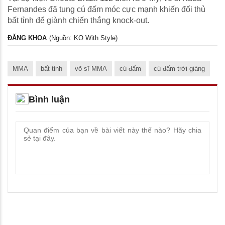
Fernandes đã tung cú đấm móc cực mạnh khiến đối thủ
bất tỉnh để giành chiến thắng knock-out.
ĐĂNG KHOA
(Nguồn: KO With Style)
MMA
bất tỉnh
võ sĩ MMA
cú đấm
cú đấm trời giáng
Bình luận