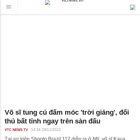
Võ sĩ tung cú đấm móc 'trời giáng', đối
thủ bất tỉnh ngay trên sàn đấu
14:34 29/11/2022
VTC NEWS TV
Tại sự kiện Shooto Brazil 112 diễn ra ở Mỹ, võ sĩ Kaua