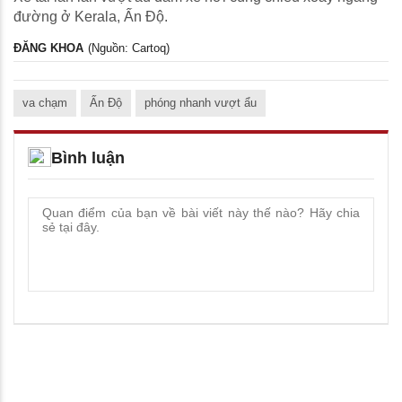
đường ở Kerala, Ấn Độ.
ĐĂNG KHOA
(Nguồn: Cartoq)
va chạm
Ấn Độ
phóng nhanh vượt ẩu
Bình luận