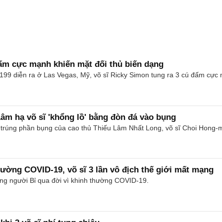
đấm cực mạnh khiến mặt đối thủ biến dạng
 199 diễn ra ở Las Vegas, Mỹ, võ sĩ Ricky Simon tung ra 3 cú đấm cực
Lâm hạ võ sĩ 'khổng lồ' bằng đòn đá vào bụng
 trúng phần bụng của cao thủ Thiếu Lâm Nhất Long, võ sĩ Choi Hong-m
ường COVID-19, võ sĩ 3 lần vô địch thế giới mất mạng
xing người Bỉ qua đời vì khinh thường COVID-19.