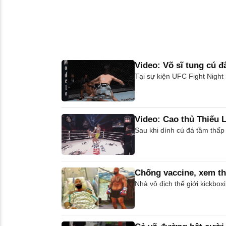
Video: Võ sĩ tung cú 
Tại sự kiện UFC Fight Night
Video: Cao thủ Thiếu 
Sau khi dính cú đá tầm thấp
Chống vaccine, xem th
Nhà vô địch thế giới kickbo