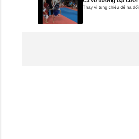
Cả võ đường bật cười k
Thay vì tung chiêu để hạ đố