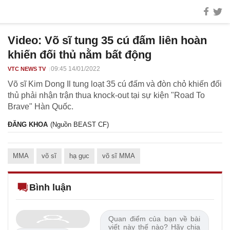
Video: Võ sĩ tung 35 cú đấm liên hoàn
khiến đối thủ nằm bất động
09:45 14/01/2022
VTC NEWS TV
Võ sĩ Kim Dong Il tung loạt 35 cú đấm và đòn chỏ khiến đối
thủ phải nhận trận thua knock-out tại sự kiện "Road To
Brave" Hàn Quốc.
ĐĂNG KHOA
(Nguồn BEAST CF)
MMA
võ sĩ
hạ gục
võ sĩ MMA
Bình luận