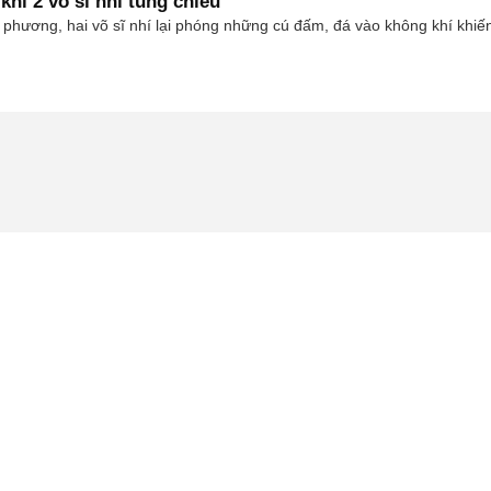
hi 2 võ sĩ nhí tung chiêu
i phương, hai võ sĩ nhí lại phóng những cú đấm, đá vào không khí khi