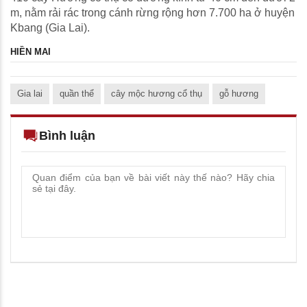
m, nằm rải rác trong cánh rừng rộng hơn 7.700 ha ở huyện
Kbang (Gia Lai).
HIỀN MAI
Gia lai
quần thể
cây mộc hương cổ thụ
gỗ hương
Bình luận