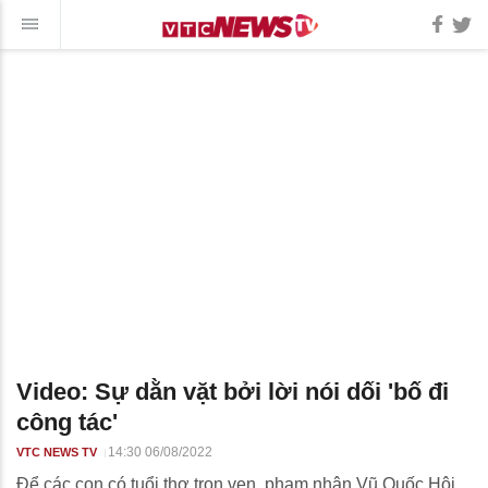
Video: Sự dằn vặt bởi lời nói dối 'bố đi
công tác'
14:30 06/08/2022
VTC NEWS TV
Để các con có tuổi thơ trọn vẹn, phạm nhân Vũ Quốc Hội