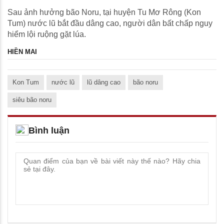
Sau ảnh hưởng bão Noru, tại huyện Tu Mơ Rông (Kon
Tum) nước lũ bắt đầu dâng cao, người dân bất chấp nguy
hiểm lội ruộng gặt lúa.
HIỀN MAI
Kon Tum
nước lũ
lũ dâng cao
bão noru
siêu bão noru
Bình luận