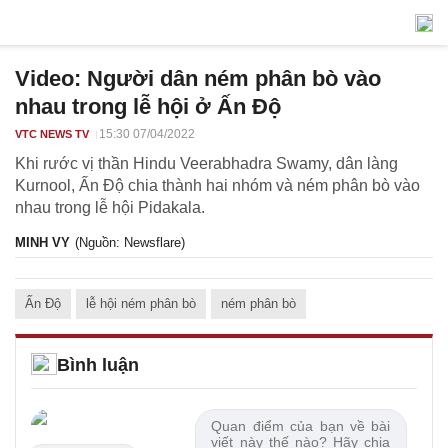
Video: Người dân ném phân bò vào
nhau trong lễ hội ở Ấn Độ
15:30 07/04/2022
VTC NEWS TV
Khi rước vị thần Hindu Veerabhadra Swamy, dân làng
Kurnool, Ấn Độ chia thành hai nhóm và ném phân bò vào
nhau trong lễ hội Pidakala.
MINH VY
(Nguồn: Newsflare)
Ấn Độ
lễ hội ném phân bò
ném phân bò
Bình luận