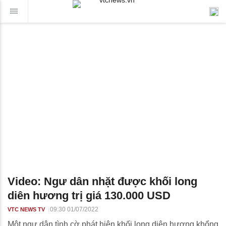
Video: Ngư dân nhặt được khối long
diên hương trị giá 130.000 USD
09:30 01/07/2022
VTC NEWS TV
Một ngư dân tình cờ phát hiện khối long diên hương khổng