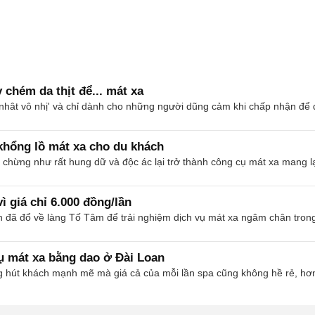
chém da thịt để... mát xa
nhât vô nhị' và chỉ dành cho những người dũng cảm khi chấp nhận để 
 khổng lồ mát xa cho du khách
hừng như rất hung dữ và độc ác lại trở thành công cụ mát xa mang lạ
ì giá chỉ 6.000 đồng/lần
 đã đổ về làng Tố Tâm để trải nghiệm dịch vụ mát xa ngâm chân tron
vụ mát xa bằng dao ở Đài Loan
g hút khách mạnh mẽ mà giá cả của mỗi lần spa cũng không hề rẻ, h