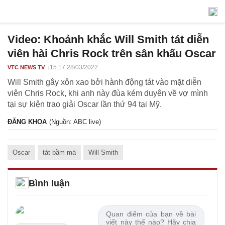
Video: Khoảnh khắc Will Smith tát diễn
viên hài Chris Rock trên sân khấu Oscar
15:17 28/03/2022
VTC NEWS TV
Will Smith gây xôn xao bởi hành động tát vào mặt diễn
viên Chris Rock, khi anh này đùa kém duyên về vợ mình
tại sự kiện trao giải Oscar lần thứ 94 tại Mỹ.
ĐĂNG KHOA
(Nguồn: ABC live)
Oscar
tát bầm má
Will Smith
Bình luận