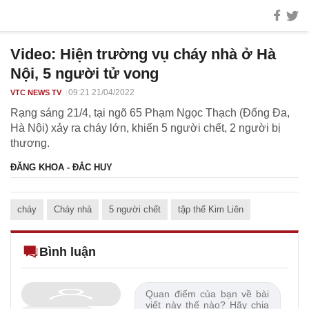
Video: Hiện trường vụ cháy nhà ở Hà
Nội, 5 người tử vong
09:21 21/04/2022
VTC NEWS TV
Rạng sáng 21/4, tại ngõ 65 Phạm Ngọc Thạch (Đống Đa,
Hà Nội) xảy ra cháy lớn, khiến 5 người chết, 2 người bị
thương.
ĐĂNG KHOA - ĐẮC HUY
cháy
Cháy nhà
5 người chết
tập thể Kim Liên
Bình luận