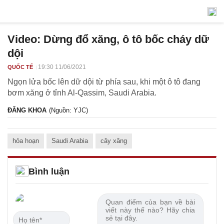
Video: Dừng đổ xăng, ô tô bốc cháy dữ
dội
19:30 11/06/2021
QUỐC TẾ
Ngọn lửa bốc lên dữ dội từ phía sau, khi một ô tô đang
bơm xăng ở tỉnh Al-Qassim, Saudi Arabia.
ĐĂNG KHOA
(Nguồn: YJC)
hỏa hoạn
Saudi Arabia
cây xăng
Bình luận