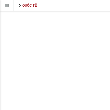
QUỐC TẾ
Volume
90%