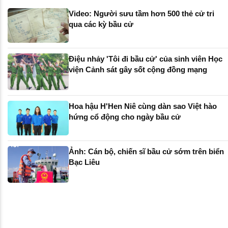
Video: Người sưu tầm hơn 500 thẻ cử tri
qua các kỳ bầu cử
Điệu nhảy 'Tôi đi bầu cử' của sinh viên Học
viện Cảnh sát gây sốt cộng đồng mạng
Hoa hậu H'Hen Niê cùng dàn sao Việt hào
hứng cổ động cho ngày bầu cử
Ảnh: Cán bộ, chiến sĩ bầu cử sớm trên biển
Bạc Liêu